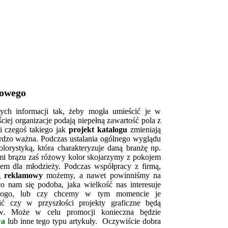
mowego
nych informacji tak, żeby mogła umieścić je w
iej organizacje podają niepełną zawartość pola z
cji czegoś takiego jak
projekt katalogu
zmieniają
bardzo ważna. Podczas ustalania ogólnego wyglądu
olorystyką, która charakteryzuje daną branżę np.
ami brązu zaś różowy kolor skojarzymy z pokojem
pem dla młodzieży. Podczas współpracy z firmą,
g reklamowy
możemy, a nawet powinniśmy na
o nam się podoba, jaka wielkość nas interesuje
 logo, lub czy chcemy w tym momencie je
lić czy w przyszłości projekty graficzne będą
w. Może w celu promocji konieczna będzie
wa
lub inne tego typu artykuły. Oczywiście dobra