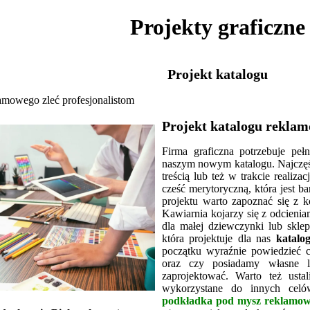
Projekty graficzne
Projekt katalogu
lamowego zleć profesjonalistom
Projekt katalogu rekla
Firma graficzna potrzebuje peł
naszym nowym katalogu. Najczęśc
treścią lub też w trakcie realiza
cześć merytoryczną, która jest 
projektu warto zapoznać się z k
Kawiarnia kojarzy się z odcieni
dla małej dziewczynki lub skle
która projektuje dla nas
katalo
początku wyraźnie powiedzieć c
oraz czy posiadamy własne
zaprojektować. Warto też usta
wykorzystane do innych celó
podkładka pod mysz reklamo