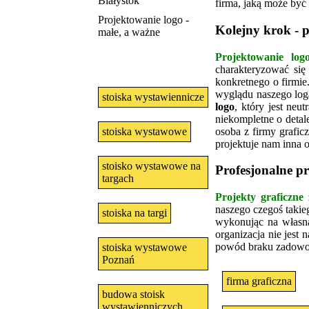
Białystok
firma, jaką może być
Projektowanie logo -
Kolejny krok - 
małe, a ważne
Projektowanie log
charakteryzować się
konkretnego o firmie.
wyglądu naszego loga
stoiska wystawiennicze
logo
, który jest neu
niekompletne o detale
osoba z firmy grafic
stoiska wystawowe
projektuje nam inna 
stoisko wystawowe na
Profesjonalne pr
targach
Projekty graficzne
z
naszego czegoś takie
stoiska na targi
wykonując na własną 
organizacja nie jest 
powód braku zadowol
stoiska wystawowe
Poznań
firma graficzna
budowa stoisk
wystawienniczych