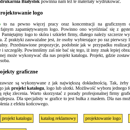
drukarnia Białystok
powinna nam też te materiały wydrukować.
projektowanie logo
o
to na pewno więcej pracy oraz koncentracji na graficznym 
 fajnym zapamiętywanym logo. Powinno ono wyróżniać się z gęste
 Pamiętajmy logo to skóra i szkielet firmy, dlatego należy szczerze w
. Z praktyki zauważalne jest, że osoby wybierające po raz pierwszy 
tralny. Przedstawione propozycje, podobnie jak w przypadku realizacj
 i szczegóły. Powinniśmy zaś nie bać się tego, iż inny znak lepiej ob
znej może wykonywać dla nas projekt katalogu. Projekt, gdzie zosta
osoba.
ojekty graficzne
awsze są wykonywane z jak największą dokładnością. Tak, żeby 
go jak
projekt katalogu
, logo lub ulotki. Możliwość wyboru jednego 
rękę zlecenia. Warto skorzystać z porady profesjonalnej firmy graf
najlepsza. Dla specjalisty w grafice to jest bułka z masłem. Dla nas mo
enia z efektu końcowego.
projekt katalogu
katalog reklamowy
projektowanie logo