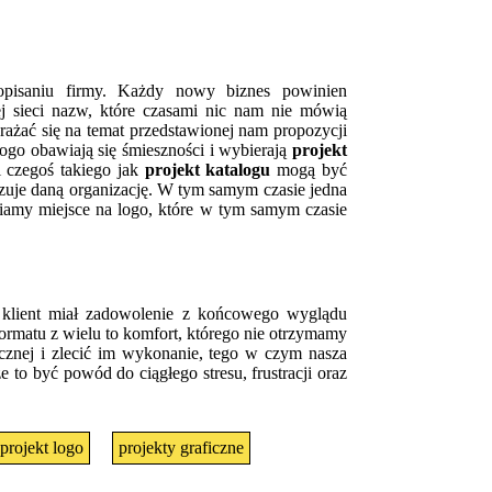
opisaniu firmy. Każdy nowy biznes powinien
j sieci nazw, które czasami nic nam nie mówią
yrażać się na temat przedstawionej nam propozycji
logo obawiają się śmieszności i wybierają
projekt
i czegoś takiego jak
projekt katalogu
mogą być
razuje daną organizację. W tym samym czasie jedna
wiamy miejsce na logo, które w tym samym czasie
klient miał zadowolenie z końcowego wyglądu
formatu z wielu to komfort, którego nie otrzymamy
icznej i zlecić im wykonanie, tego w czym nasza
że to być powód do ciągłego stresu, frustracji oraz
projekt logo
projekty graficzne